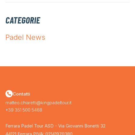
CATEGORIE
Padel News
Contatti
matteo.chiaretti@kingpadeltour.it
+39 351 500 5468
Ferrara Padel Tour ASD - Via Giovanni Bonetti 32
44121 Ferrara PIVA: 02141970380