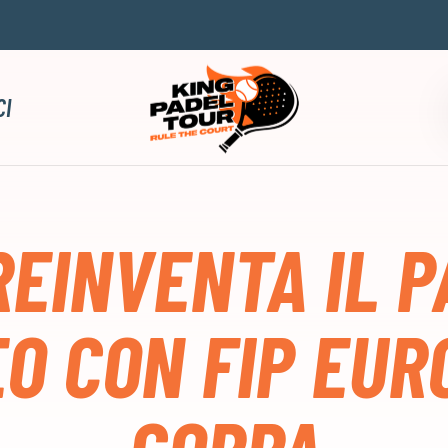
CI
REINVENTA IL 
O CON FIP EUR