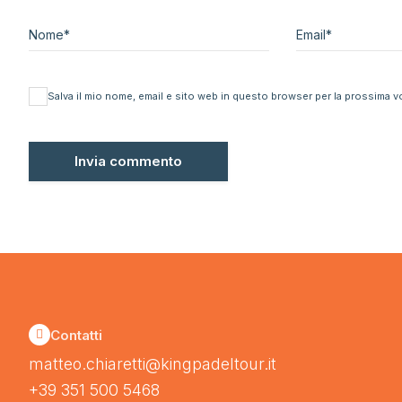
Nome
*
Email
*
Salva il mio nome, email e sito web in questo browser per la prossima 
Contatti
matteo.chiaretti@kingpadeltour.it
+39 351 500 5468