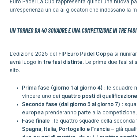
Euro Padel La Cup rappresenta quindi una nuova pagin
un’esperienza unica ai giocatori che indossano la ma
UN TORNEO DA 40 SQUADRE E UNA COMPETIZIONE IN TRE FASI
L’edizione 2025 del
FIP Euro Padel Coppa
si riunir
avrà luogo in
tre fasi distinte
. Le prime due fasi si
sito.
Prima fase (giorno 1 al giorno 4)
: le squadre n
vincere uno dei
quattro posti di qualificazion
Seconda fase (dal giorno 5 al giorno 7)
: squa
europea
prenderanno parte alla competizione, co
Fase finale
: le quattro squadre della seconda 
Spagna, Italia, Portogallo e Francia
– già quali