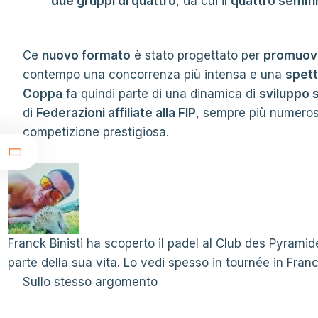
due gruppi di quattro
, da cui il
quattro semifin
Ce
nuovo formato
è stato progettato per
promuove
contempo una concorrenza più intensa e una
spetta
Coppa
fa quindi parte di una dinamica di
sviluppo s
di
Federazioni affiliate alla FIP
, sempre più numerosi
t
competizione prestigiosa.
Franck Binisti ha scoperto il padel al Club des Pyramide
parte della sua vita. Lo vedi spesso in tournée in Franci
Sullo stesso argomento