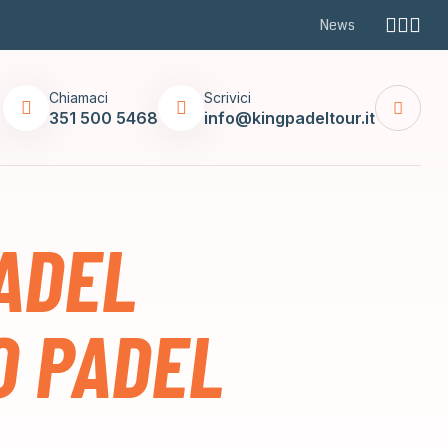
News
Chiamaci
Scrivici
351 500 5468
info@kingpadeltour.it
PADEL
O PADEL