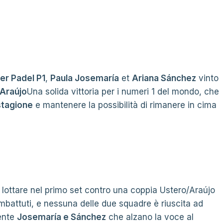
er Padel P1
,
Paula Josemaría
et
Ariana Sánchez
vinto
 Araújo
Una solida vittoria per i numeri 1 del mondo, che
 stagione
e mantenere la possibilità di rimanere in cima
 lottare nel primo set contro una coppia Ustero/Araújo
mbattuti, e nessuna delle due squadre è riuscita ad
mente
Josemaría e Sánchez
che alzano la voce al