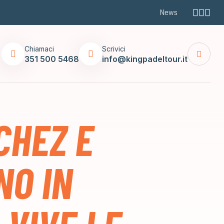
News
Chiamaci
Scrivici
351 500 5468
info@kingpadeltour.it
CHEZ E
NO IN