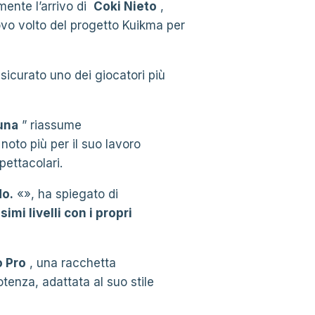
mente l’arrivo di
Coki Nieto
,
ovo volto del progetto Kuikma per
ssicurato uno dei giocatori più
tuna
” riassume
noto più per il suo lavoro
pettacolari.
do.
«», ha spiegato di
mi livelli con i propri
o Pro
, una racchetta
otenza, adattata al suo stile