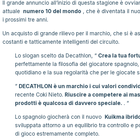
Il grande annuncio all’inizio di questa stagione è ovvia
attuale
numero 10 del mondo
, che è diventata il nu
i prossimi tre anni.
Un acquisto di grande rilievo per il marchio, che si è a
costanti e tatticamente intelligenti del circuito.
Lo slogan scelto da Decathlon, “
Crea la tua for
perfettamente la filosofia del giocatore spagnolo, 
quotidiano e la sua regolarità che per le giocate s
”
DECATHLON è un marchio i cui valori condivi
recente Coki Nieto.
Riuscire a competere ai massi
prodotti è qualcosa di davvero speciale.
. “
Lo spagnolo giocherà con il nuovo
Kuikma ibrid
sviluppata attorno a un equilibrio tra controllo e p
di gioco estremamente completo.