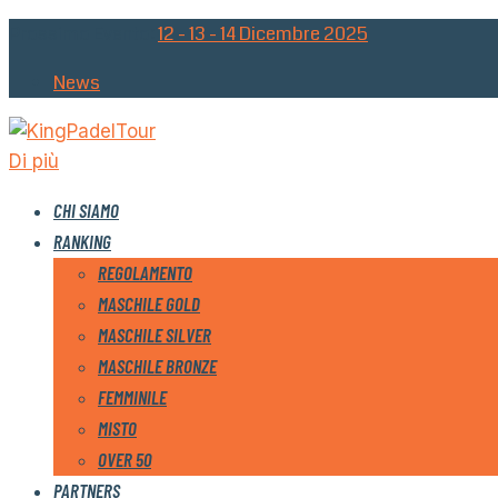
Prossimo Evento:
12 - 13 - 14 Dicembre 2025
News
Di più
CHI SIAMO
RANKING
REGOLAMENTO
MASCHILE GOLD
MASCHILE SILVER
MASCHILE BRONZE
FEMMINILE
MISTO
OVER 50
PARTNERS