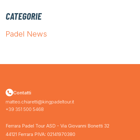
CATEGORIE
Padel News
Contatti
matteo.chiaretti@kingpadeltour.it
+39 351 500 5468
Ferrara Padel Tour ASD - Via Giovanni Bonetti 32
44121 Ferrara PIVA: 02141970380