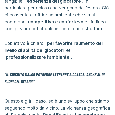
tangibile il
esperienza del giocatore
, in
particolare per coloro che vengono dall’estero. Ciò
ci consente di offrire un ambiente che sia al
contempo
competitivo e confortevole
, in linea
con gli standard attuali per un circuito strutturato.
L’obiettivo è chiaro:
per favorire l’aumento del
livello di abilità dei giocatori
et
professionalizzare l’ambiente
.
“IL CIRCUITO MAJOR POTREBBE ATTRARRE GIOCATORI ANCHE AL DI
FUORI DEL BELGIO?”
Questo è già il caso, ed è uno sviluppo che stiamo
seguendo molto da vicino. La vicinanza geografica
al
Francia
per le
Paesi Bassi
o
Lussemburgo