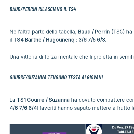
BAUD/PERRIN RILASCIANO IL TS4
Nell’altra parte della tabella,
Baud / Perrin
(TS5) ha v
il
TS4 Barthe / Hugounenq
:
3/6 7/5 6/3
.
Una vittoria di forza mentale che li proietta in semifi
GOURRE/SUZANNA TENGONO TESTA AI GIOVANI
La
TS1 Gourre / Suzanna
ha dovuto combattere co
4/6 7/6 6/4
I favoriti hanno saputo mettere a frutto 