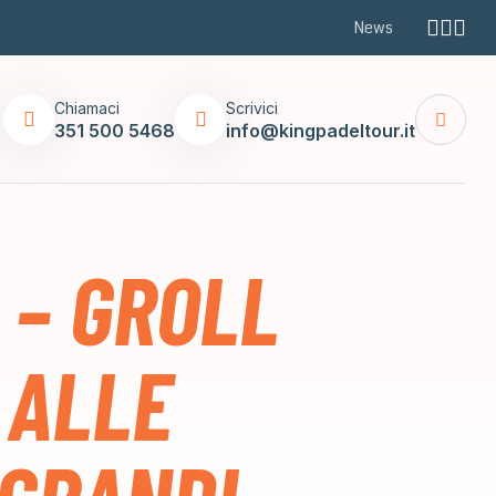
News
Chiamaci
Scrivici
351 500 5468
info@kingpadeltour.it
 – GROLL
 ALLE