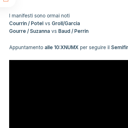
t
I manifesti sono ormai noti
Courrin / Potel
vs
Groll/Garcia
Gourre / Suzanna
vs
Baud / Perrin
Appuntamento
alle 10:XNUMX
per seguire il
Semifin