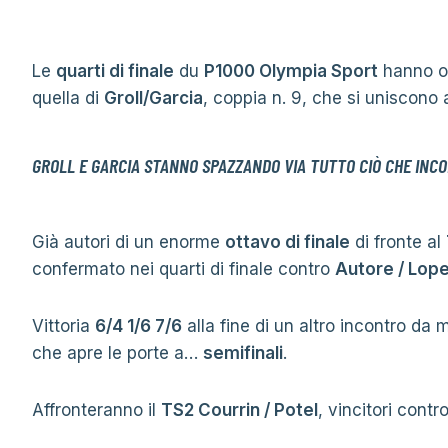
Le
quarti di finale
du
P1000 Olympia Sport
hanno of
quella di
Groll/Garcia
, coppia n. 9, che si uniscono a
GROLL E GARCIA STANNO SPAZZANDO VIA TUTTO CIÒ CHE INC
Già autori di un enorme
ottavo di finale
di fronte al
confermato nei quarti di finale contro
Autore / Lop
Vittoria
6/4 1/6 7/6
alla fine di un altro incontro d
che apre le porte a…
semifinali
.
Affronteranno il
TS2 Courrin / Potel
, vincitori contro