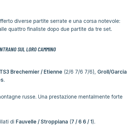
ferto diverse partite serrate e una corsa notevole:
lle quattro finaliste dopo due partite da tre set.
ONTRANO SUL LORO CAMMINO
TS3 Brechemier / Etienne
(2/6 7/6 7/6),
Groll/Garcia
es
.
a montagne russe. Una prestazione mentalmente forte
llati di
Fauvelle / Stroppiana
(
7 / 6 6 / 1
).