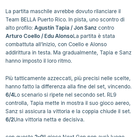
La partita maschile avrebbe dovuto rilanciare il
Team BELLA Puerto Rico. In pista, uno scontro di
alto profilo:
Agustín Tapia / Jon Sanz
contro
Arturo Coello / Edu Alonso
La partita è stata
combattuta all’inizio, con Coello e Alonso
addirittura in testa. Ma gradualmente, Tapia e Sanz
hanno imposto il loro ritmo.
Più tatticamente azzeccati, più precisi nelle scelte,
hanno fatto la differenza alla fine del set, vincendo.
6/4
Lo scenario si ripete nel secondo set. RL9
controlla, Tapia mette in mostra il suo gioco aereo,
Sanz si assicura la vittoria e la coppia chiude il set.
6/2
Una vittoria netta e decisiva.
con questo
2-0
Il gioco Next Gen non avrà luogo.