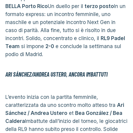
BELLA Porto Rico
Un duello per il
terzo posto
In un
formato express: un incontro femminile, uno
maschile e un potenziale incontro Next Gen in
caso di parità. Alla fine, tutto si è risolto in due
incontri. Solido, concentrato e clinico, il
RL9 Padel
Team
si impone
2-0
e conclude la settimana sul
podio di Madrid.
ARI SÁNCHEZ/ANDREA USTERO, ANCORA IMBATTUTI
L’evento inizia con la partita femminile,
caratterizzata da uno scontro molto atteso tra
Ari
Sánchez / Andrea Ustero
et
Bea González / Bea
Caldera
Imbattute dall’inizio del torneo, le giocatrici
della RL9 hanno subito preso il controllo. Solide