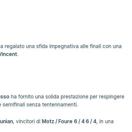
a regalato una sfida impegnativa alle finali con una
Vincent
.
isso
ha fornito una solida prestazione per respingere
 semifinali senza tentennamenti.
ounian
, vincitori di
Motz / Foure
6 / 4 6 / 4
, in una