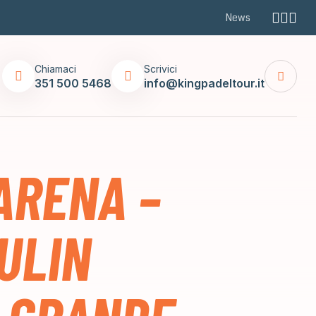
News
Chiamaci
Scrivici
351 500 5468
info@kingpadeltour.it
ARENA –
ULIN