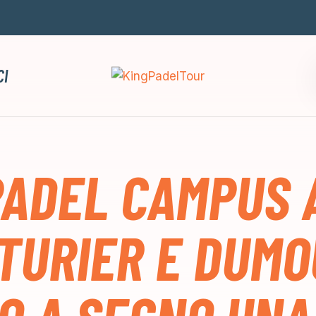
CI
PADEL CAMPUS 
TURIER E DUMO