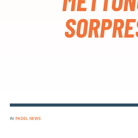
METTON
SORPRE
IN:
PADEL NEWS