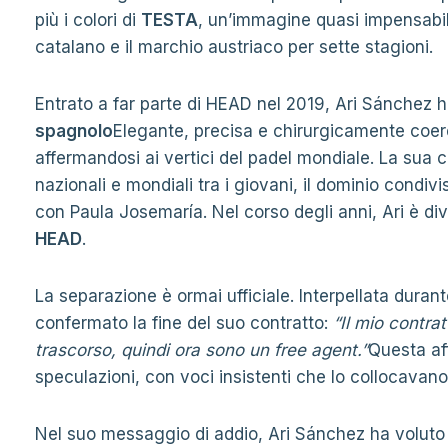
più i colori di
TESTA
, un’immagine quasi impensabile 
catalano e il marchio austriaco per sette stagioni.
Entrato a far parte di HEAD nel 2019, Ari Sánchez 
spagnolo
Elegante, precisa e chirurgicamente coer
affermandosi ai vertici del padel mondiale. La sua carr
nazionali e mondiali tra i giovani, il dominio condiv
con Paula Josemaría. Nel corso degli anni, Ari è di
HEAD
.
La separazione è ormai ufficiale. Interpellata dur
confermato la fine del suo contratto:
“Il mio contra
trascorso, quindi ora sono un free agent.”
Questa af
speculazioni, con voci insistenti che lo collocavan
Nel suo messaggio di addio, Ari Sánchez ha voluto 