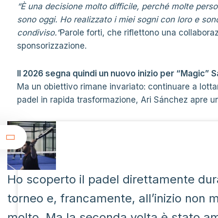
“È una decisione molto difficile, perché molte pers
sono oggi. Ho realizzato i miei sogni con loro e so
condiviso.”
Parole forti, che riflettono una collabor
sponsorizzazione.
Il 2026 segna quindi un nuovo inizio per “Magic” 
Ma un obiettivo rimane invariato: continuare a lottar
padel in rapida trasformazione, Ari Sánchez apre 
t
Ho scoperto il padel direttamente du
torneo e, francamente, all’inizio non 
molto. Ma la seconda volta è stato a