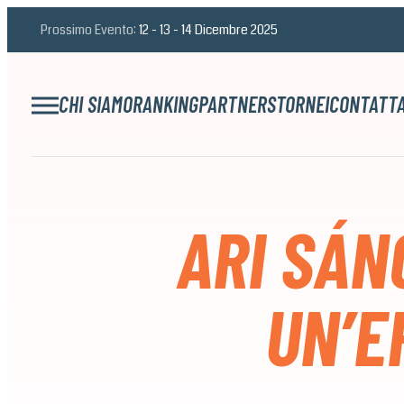
Prossimo Evento:
12 - 13 - 14 Dicembre 2025
CHI SIAMO
RANKING
PARTNERS
TORNEI
CONTATTA
ARI SÁN
UN’E