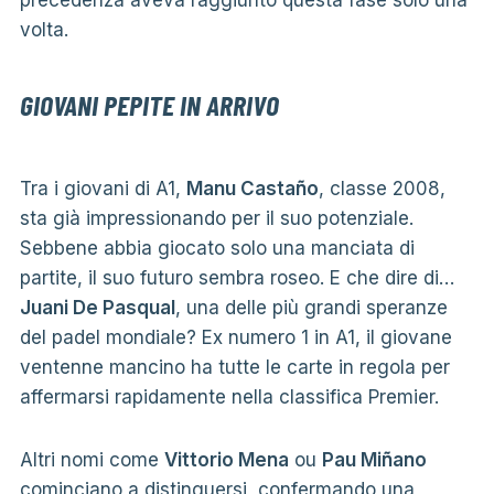
precedenza aveva raggiunto questa fase solo una
volta.
GIOVANI PEPITE IN ARRIVO
Tra i giovani di A1,
Manu Castaño
, classe 2008,
sta già impressionando per il suo potenziale.
Sebbene abbia giocato solo una manciata di
partite, il suo futuro sembra roseo. E che dire di…
Juani De Pasqual
, una delle più grandi speranze
del padel mondiale? Ex numero 1 in A1, il giovane
ventenne mancino ha tutte le carte in regola per
affermarsi rapidamente nella classifica Premier.
Altri nomi come
Vittorio Mena
ou
Pau Miñano
cominciano a distinguersi, confermando una