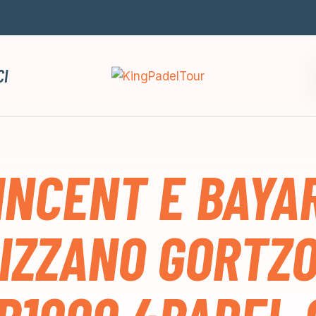
CI
INCENT E BAYA
IZZANO GORTZO