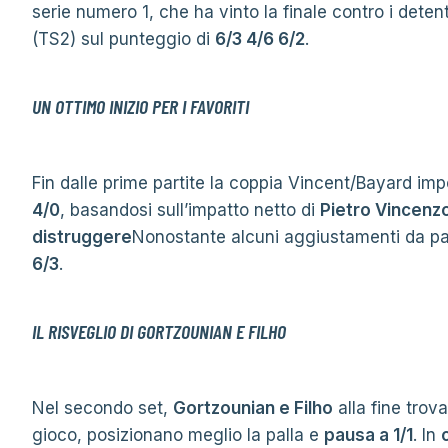
serie numero 1, che ha vinto la finale contro i detent
(TS2) sul punteggio di
6/3 4/6 6/2
.
UN OTTIMO INIZIO PER I FAVORITI
Fin dalle prime partite la coppia Vincent/Bayard i
4/0
, basandosi sull’impatto netto di
Pietro Vincenz
distruggere
Nonostante alcuni aggiustamenti da part
6/3
.
IL RISVEGLIO DI GORTZOUNIAN E FILHO
Nel secondo set,
Gortzounian e Filho
alla fine trova
gioco, posizionano meglio la palla e
pausa a 1/1
. In