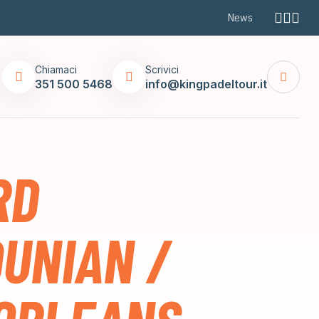
News
Chiamaci
Scrivici
351 500 5468
info@kingpadeltour.it
RD
UNIAN /