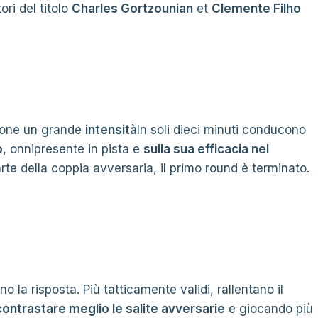
ori del titolo
Charles Gortzounian
et
Clemente Filho
mpone un grande
intensità
In soli dieci minuti conducono
o
, onnipresente in pista e
sulla sua efficacia nel
e della coppia avversaria, il primo round è terminato.
no la risposta. Più tatticamente validi, rallentano il
contrastare meglio le salite avversarie
e giocando più