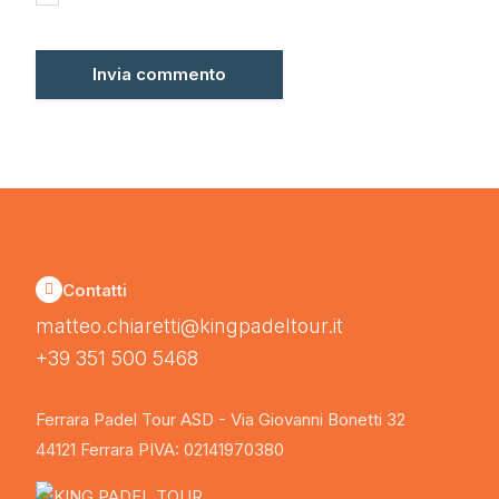
Contatti
matteo.chiaretti@kingpadeltour.it
+39 351 500 5468
Ferrara Padel Tour ASD - Via Giovanni Bonetti 32
44121 Ferrara PIVA: 02141970380