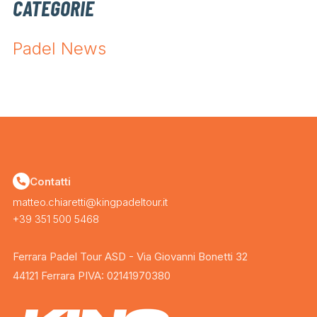
CATEGORIE
Padel News
Contatti
matteo.chiaretti@kingpadeltour.it
+39 351 500 5468
Ferrara Padel Tour ASD - Via Giovanni Bonetti 32
44121 Ferrara PIVA: 02141970380