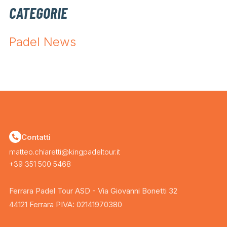
CATEGORIE
Padel News
Contatti
matteo.chiaretti@kingpadeltour.it
+39 351 500 5468
Ferrara Padel Tour ASD - Via Giovanni Bonetti 32
44121 Ferrara PIVA: 02141970380