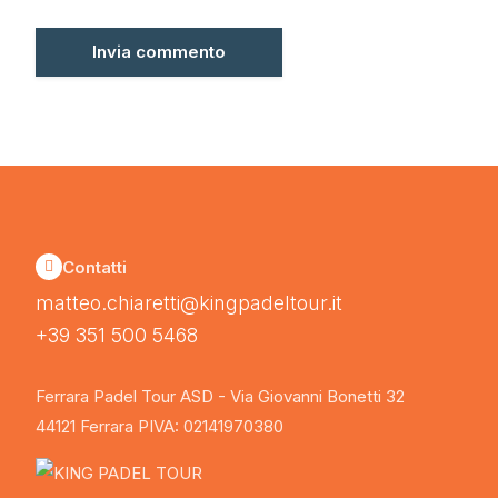
Contatti
matteo.chiaretti@kingpadeltour.it
+39 351 500 5468
Ferrara Padel Tour ASD - Via Giovanni Bonetti 32
44121 Ferrara PIVA: 02141970380