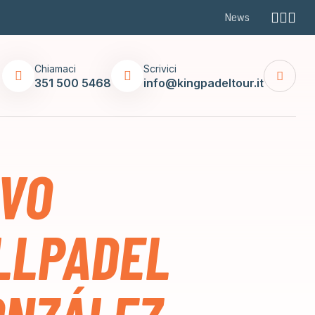
News
Chiamaci
Scrivici
351 500 5468
info@kingpadeltour.it
OVO
LLPADEL