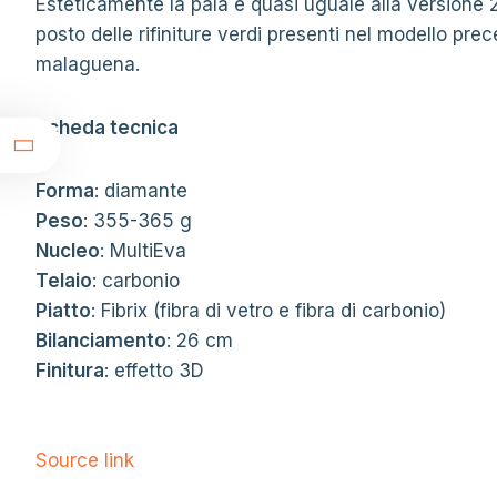
Esteticamente la pala è quasi uguale alla versione 2
posto delle rifiniture verdi presenti nel modello pre
malaguena.
t
Scheda tecnica
Forma
: diamante
Peso
: 355-365 g
Nucleo
: MultiEva
Telaio
: carbonio
Piatto
: Fibrix (fibra di vetro e fibra di carbonio)
Bilanciamento
: 26 cm
Finitura
: effetto 3D
Source link