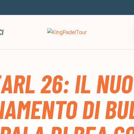
CI
ARL 26: IL NU
NAMENTO DI BU