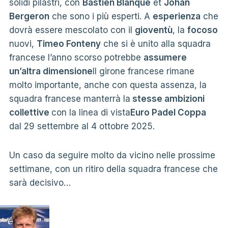
solidi pilastri, con
Bastien Blanqué
et
Johan
Bergeron
che sono i più esperti. A
esperienza
che
dovrà essere mescolato con il
gioventù
, la
focoso
nuovi,
Timeo Fonteny
che si è unito alla squadra
francese l’anno scorso potrebbe
assumere
un’altra dimensione
Il girone francese rimane
molto importante, anche con questa assenza, la
squadra francese manterrà la
stesse ambizioni
collettive
con la linea di vista
Euro Padel Coppa
dal 29 settembre al 4 ottobre 2025.
Un caso da seguire molto da vicino nelle prossime
settimane, con un ritiro della squadra francese che
sarà decisivo…