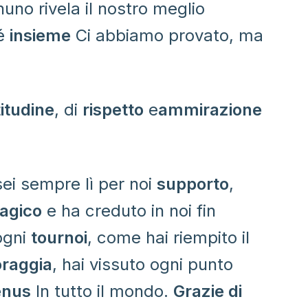
uno rivela il nostro meglio
hé
insieme
Ci abbiamo provato, ma
itudine
, di
rispetto
e
ammirazione
sei sempre lì per noi
supporto
,
agico
e ha creduto in noi fin
 ogni
tournoi
, come hai riempito il
oraggia
, hai vissuto ogni punto
enus
In tutto il mondo.
Grazie di