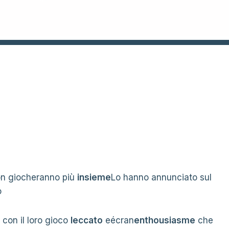
on giocheranno più
insieme
Lo hanno annunciato sul
o
 con il loro gioco
leccato
eécran
enthousiasme
che