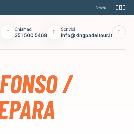
News
Chiamaci
Scrivici
351 500 5468
info@kingpadeltour.it
LFONSO /
SEPARA