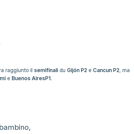
“
va raggiunto il
semifinali
du
Gijón P2
e
Cancun P2
, ma
ami
e
Buenos AiresP1
.
 bambino,