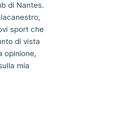
ub di Nantes.
llacanestro,
uovi sport che
nto di vista
a opinione,
sulla mia