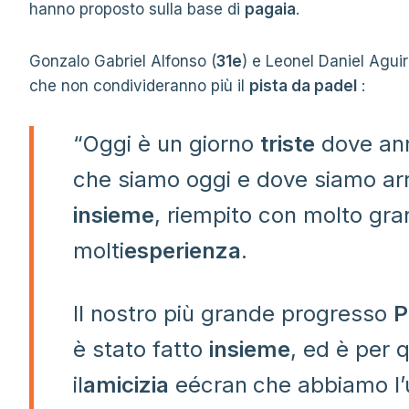
hanno proposto sulla base di
pagaia
.
Gonzalo Gabriel Alfonso (
31e
) e Leonel Daniel Aguir
che non condivideranno più il
pista da padel
:
“Oggi è un giorno
triste
dove ann
che siamo oggi e dove siamo arriv
insieme
, riempito con molto gr
molti
esperienza
.
Il nostro più grande progresso
P
è stato fatto
insieme
, ed è per
il
amicizia
eécran
che abbiamo l’