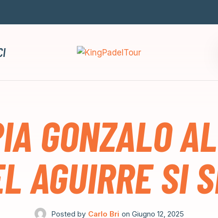
CI
IA GONZALO A
L AGUIRRE SI 
Posted by
Carlo Bri
on
Giugno 12, 2025