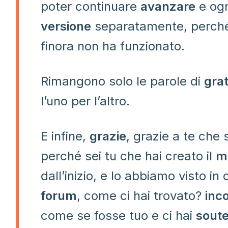
poter continuare
avanzare
e ogn
versione
separatamente, perc
finora non ha funzionato.
Rimangono solo le parole di
grat
l’uno per l’altro.
E infine,
grazie
, grazie a te che 
perché sei tu che hai creato il
m
dall’inizio, e lo abbiamo visto in
forum
, come ci hai trovato?
inc
come se fosse tuo e ci hai
sout