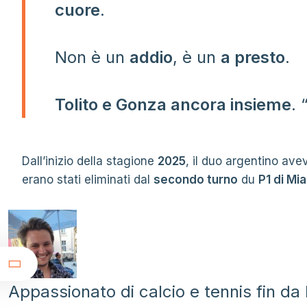
cuore
.
Non è un
addio
, è un
a presto
.
Tolito e Gonza ancora insieme
. 
Dall’inizio della stagione
2025
, il duo argentino ave
erano stati eliminati dal
secondo turno
du
P1 di Mi
t
Appassionato di calcio e tennis fin da