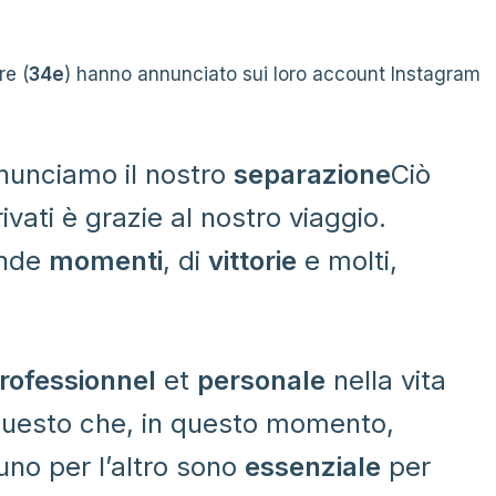
re (
34e
) hanno annunciato sui loro account Instagram
unciamo il nostro
separazione
Ciò
ati ​​è grazie al nostro viaggio.
ande
momenti
, di
vittorie
e molti,
rofessionnel
et
personale
nella vita
 questo che, in questo momento,
uno per l’altro sono
essenziale
per