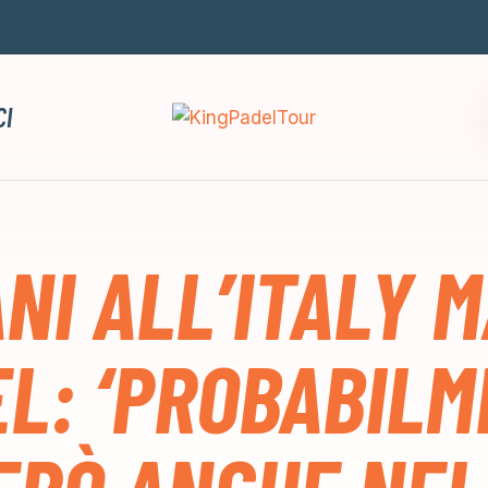
CI
NI ALL’ITALY 
L: ‘PROBABIL