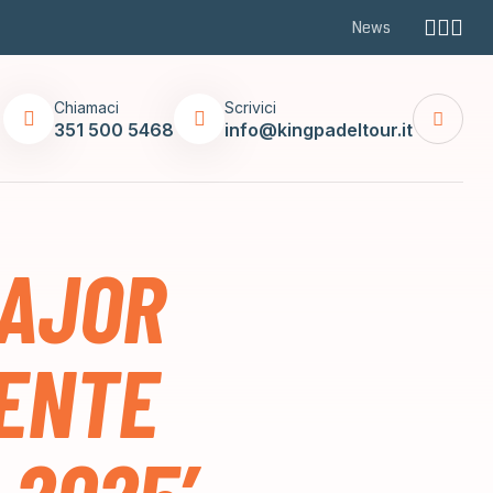
News
Chiamaci
Scrivici
351 500 5468
info@kingpadeltour.it
MAJOR
MENTE