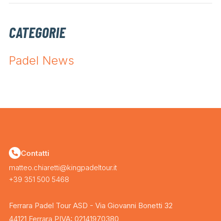
CATEGORIE
Padel News
Contatti
matteo.chiaretti@kingpadeltour.it
+39 351 500 5468
Ferrara Padel Tour ASD - Via Giovanni Bonetti 32
44121 Ferrara PIVA: 02141970380