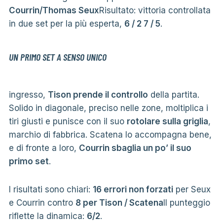
Courrin/Thomas Seux
Risultato: vittoria controllata
in due set per la più esperta,
6 / 2 7 / 5
.
UN PRIMO SET A SENSO UNICO
ingresso,
Tison prende il controllo
della partita.
Solido in diagonale, preciso nelle zone, moltiplica i
tiri giusti e punisce con il suo
rotolare sulla griglia
,
marchio di fabbrica. Scatena lo accompagna bene,
e di fronte a loro,
Courrin sbaglia un po’ il suo
primo set
.
I risultati sono chiari:
16 errori non forzati
per Seux
e Courrin contro
8 per Tison / Scatena
Il punteggio
riflette la dinamica:
6/2
.