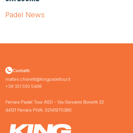
Padel News
Contatti
matteo.chiaretti@kingpadeltour.it
+39 351 500 5468
Ferrara Padel Tour ASD - Via Giovanni Bonetti 32
44121 Ferrara PIVA: 02141970380