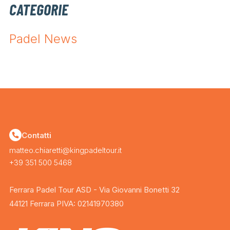
CATEGORIE
Padel News
Contatti
matteo.chiaretti@kingpadeltour.it
+39 351 500 5468
Ferrara Padel Tour ASD - Via Giovanni Bonetti 32
44121 Ferrara PIVA: 02141970380