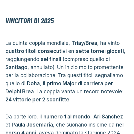
VINCITORI DI 2025
La quinta coppia mondiale,
Triay/Brea
, ha vinto
quattro titoli consecutivi
en
sette tornei giocati
,
raggiungendo
sei finali
(compreso quello di
Santiago
, annullato). Un inizio molto promettente
per la collaborazione. Tra questi titoli segnaliamo
quello di
Doha
, il
primo Major di carriera per
Delphi Brea
. La coppia vanta un record notevole:
24 vittorie per 2 sconfitte
.
Da parte loro, il
numero 1 al mondo
,
Ari Sanchez
et
Paula Josemaría
, che suonano insieme da
nel
corso 4 anni
, aveva dominato la stagione 2024