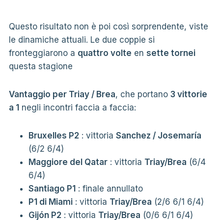
Questo risultato non è poi così sorprendente, viste
le dinamiche attuali. Le due coppie si
fronteggiarono a
quattro volte
en
sette tornei
questa stagione
Vantaggio per Triay / Brea
, che portano
3 vittorie
a 1
negli incontri faccia a faccia:
Bruxelles P2
: vittoria
Sanchez / Josemaría
(6/2 6/4)
Maggiore del Qatar
: vittoria
Triay/Brea
(6/4
6/4)
Santiago P1
: finale annullato
P1 di Miami
: vittoria
Triay/Brea
(2/6 6/1 6/4)
Gijón P2
: vittoria
Triay/Brea
(0/6 6/1 6/4)