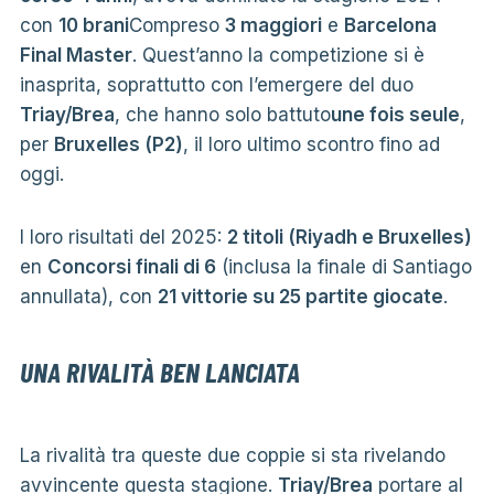
con
10 brani
Compreso
3 maggiori
e
Barcelona
Final Master
. Quest’anno la competizione si è
inasprita, soprattutto con l’emergere del duo
Triay/Brea
, che hanno solo battuto
une fois seule
,
per
Bruxelles (P2)
, il loro ultimo scontro fino ad
oggi.
I loro risultati del 2025:
2 titoli (Riyadh e Bruxelles)
en
Concorsi finali di 6
(inclusa la finale di Santiago
annullata), con
21 vittorie su 25 partite giocate
.
UNA RIVALITÀ BEN LANCIATA
La rivalità tra queste due coppie si sta rivelando
avvincente questa stagione.
Triay/Brea
portare al