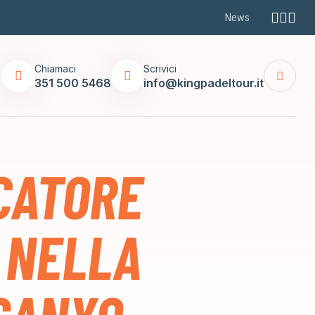
News
Chiamaci
Scrivici
351 500 5468
info@kingpadeltour.it
OCATORE
 NELLA