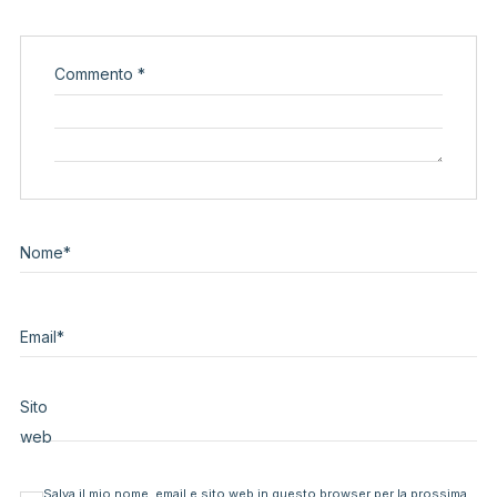
Commento
*
Nome
*
Email
*
Sito
web
Salva il mio nome, email e sito web in questo browser per la prossima