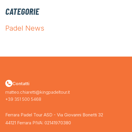
CATEGORIE
Padel News
Contatti
matteo.chiaretti@kingpadeltour.it
+39 351 500 5468
Ferrara Padel Tour ASD - Via Giovanni Bonetti 32
44121 Ferrara PIVA: 02141970380