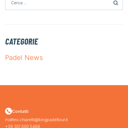
CATEGORIE
Padel News
Contatti
matteo.chiaretti@kingpadeltour.it
+39 351 500 5468