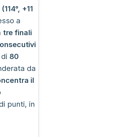
(114°, +11
esso a
n
tre finali
consecutivi
 di
80
nderata da
ncentra il
o
i punti, in