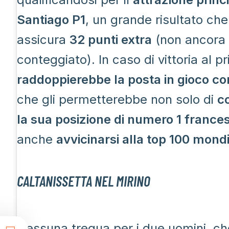
Santiago P1
, un grande risultato che
assicura
32 punti extra
(non ancora
conteggiato). In caso di vittoria al p
raddoppierebbe la posta in gioco co
che gli permetterebbe non solo di
c
la sua posizione di numero 1 france
anche
avvicinarsi alla top 100 mond
CALTANISSETTA NEL MIRINO
Nessuna tregua per i due uomini, c