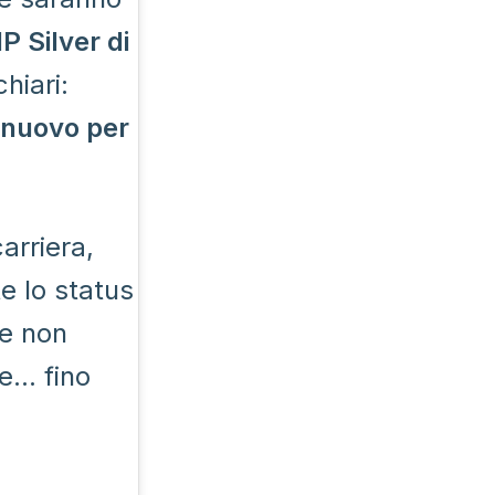
P Silver di
chiari:
 nuovo per
arriera,
 lo status
he non
e… fino