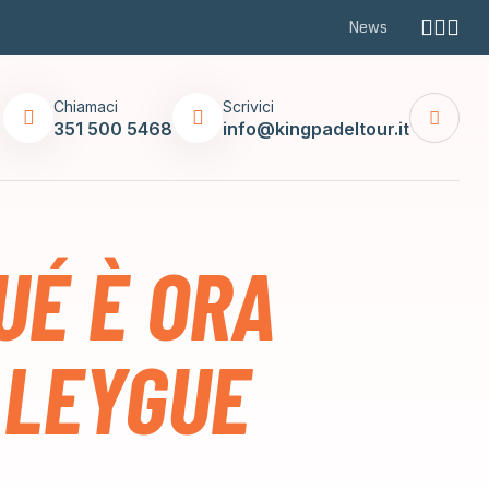
News
Chiamaci
Scrivici
351 500 5468
info@kingpadeltour.it
UÉ È ORA
A LEYGUE