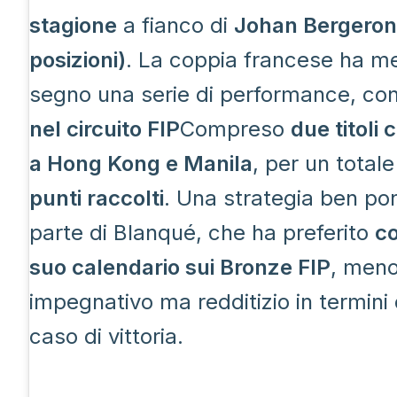
stagione
a fianco di
Johan Bergeron 
posizioni)
. La coppia francese ha m
segno una serie di performance, co
nel circuito FIP
Compreso
due titoli 
a Hong Kong e Manila
, per un totale
punti raccolti
. Una strategia ben po
parte di Blanqué, che ha preferito
co
suo calendario sui Bronze FIP
, men
impegnativo ma redditizio in termini d
caso di vittoria.