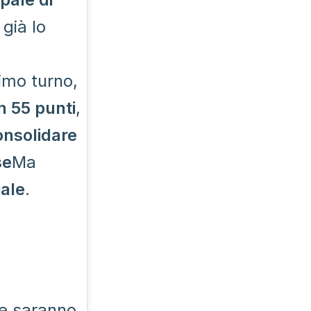
 già lo
rimo turno,
n 55 punti
,
onsolidare
se
Ma
iale
.
he saranno