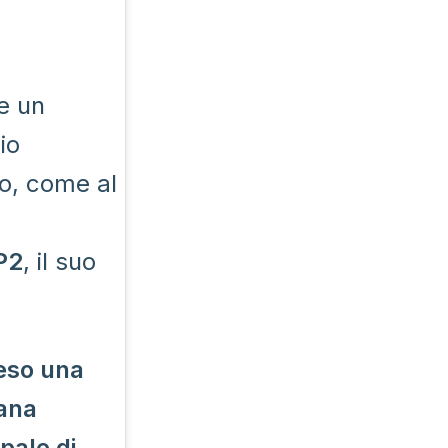
e un
io
to, come al
P2
, il suo
reso una
mana
pale di