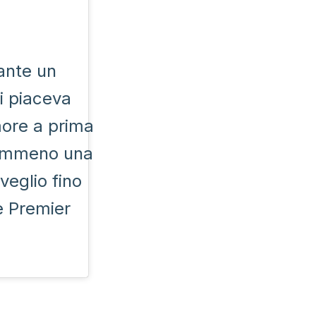
ante un
mi piaceva
more a prima
nemmeno una
veglio fino
le Premier