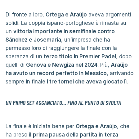
Di fronte a loro,
Ortega e Araújo
aveva argomenti
solidi. La coppia ispano-portoghese è rimasta su
un
vittoria importante in semifinale contro
Sánchez e Josemaría
, un’impresa che ha
permesso loro di raggiungere la finale con la
speranza di un
terzo titolo in Premier Padel
, dopo
quelli di
Genova e Newgiza nel 2024
. Più,
Araújo
ha avuto un record perfetto in Messico
, arrivando
sempre in finale
i tre tornei che aveva giocato lì
.
UN PRIMO SET AGGANCIATO… FINO AL PUNTO DI SVOLTA
La finale è iniziata bene per
Ortega e Araújo
, che
ha preso il
prima pausa della partita
in
terza