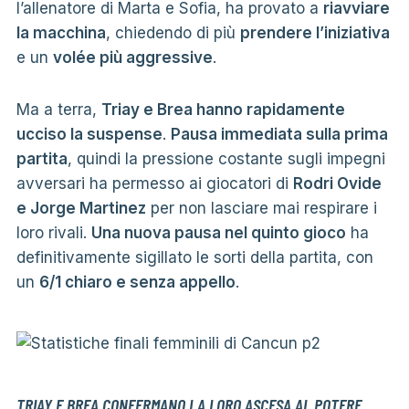
l’allenatore di Marta e Sofia, ha provato a
riavviare
la macchina
, chiedendo di più
prendere l’iniziativa
e un
volée più aggressive
.
Ma a terra,
Triay e Brea hanno rapidamente
ucciso la suspense
.
Pausa immediata sulla prima
partita
, quindi la pressione costante sugli impegni
avversari ha permesso ai giocatori di
Rodri Ovide
e Jorge Martinez
per non lasciare mai respirare i
loro rivali.
Una nuova pausa nel quinto gioco
ha
definitivamente sigillato le sorti della partita, con
un
6/1 chiaro e senza appello
.
TRIAY E BREA CONFERMANO LA LORO ASCESA AL POTERE