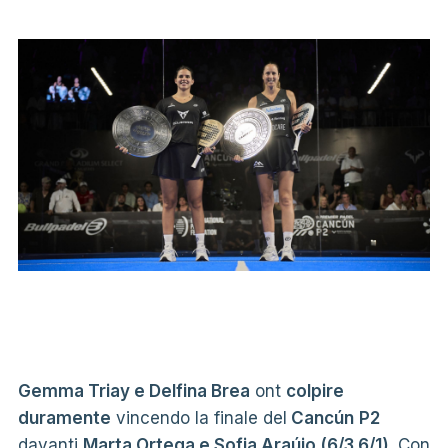
Gemma Triay e Delfina Brea
ont
colpire
duramente
vincendo la finale del
Cancún
P2
davanti
Marta Ortega e Sofia Araújo (6/3 6/1)
. Con