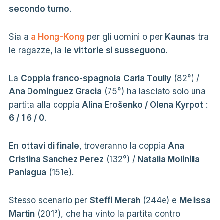
secondo turno
.
Sia a
a Hong-Kong
per gli uomini o per
Kaunas
tra
le ragazze, la
le vittorie si susseguono
.
La
Coppia franco-spagnola
Carla Toully
(82°) /
Ana Dominguez Gracia
(75°) ha lasciato solo una
partita alla coppia
Alina Erošenko / Olena Kyrpot
:
6 / 1 6 / 0
.
En
ottavi di finale
, troveranno la coppia
Ana
Cristina Sanchez Perez
(132°) /
Natalia Molinilla
Paniagua
(151e).
Stesso scenario per
Steffi Merah
(244e) e
Melissa
Martin
(201°), che ha vinto la partita contro