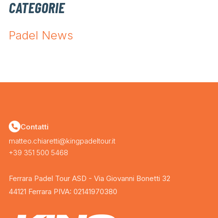
CATEGORIE
Padel News
Contatti
matteo.chiaretti@kingpadeltour.it
+39 351 500 5468
Ferrara Padel Tour ASD - Via Giovanni Bonetti 32
44121 Ferrara PIVA: 02141970380