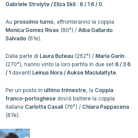
Gabriele Strolyte / Eliza Skil
:
6 / 1 6 / 0
.
Au
prossimo turno
, affronteranno la coppia
Monica Gomez Rivas
(80°) /
Alba Gallardo
Salvado
(61e).
Dalla parte di
Laura Buteau
(262°) /
Maria Garin
(270°), hanno vinto la loro partita in due set
6 / 3 6
/ 1
davanti
Leinus Nora / Aukse Maciulaityte
.
Per un posto in
ultimo trimestre
, la
Coppia
franco-portoghese
dovrà battere la coppia
italiana
Carlotta Casali
(76°) /
Chiara Pappacena
(87e).