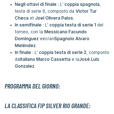
Negli ottavi di finale
: L’
coppia spagnola
,
testa di serie 6, composto da
Victor Tur
Checa
et
Joel Olivera Palos
.
In semifinale
: L’
coppia testa di serie 1
del
torneo, con la
Messicano Facundo
Dominguez
eécran
Spagnolo Alvaro
Meléndez
.
In finale
: L’
coppia testa di serie 2
, composto
da
Italiano Marco Cassetta
e la
José Luis
Gonzalez
.
PROGRAMMA DEL GIORNO:
LA CLASSIFICA FIP SILVER RIO GRANDE: