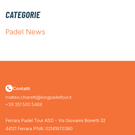
CATEGORIE
Padel News
Contatti
matteo.chiaretti@kingpadeltour.it
+39 351 500 5468
Ferrara Padel Tour ASD - Via Giovanni Bonetti 32
44121 Ferrara PIVA: 02141970380