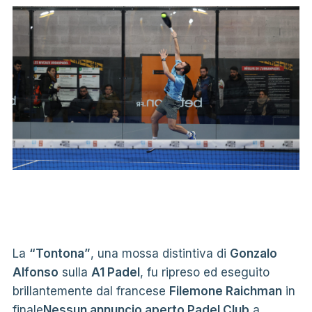
La
“Tontona”
, una mossa distintiva di
Gonzalo
Alfonso
sulla
A1 Padel
, fu ripreso ed eseguito
brillantemente dal francese
Filemone Raichman
in
finale
Nessun annuncio aperto Padel Club
a