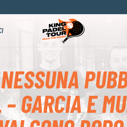
CI
 NESSUNA PUBB
 – GARCIA E M