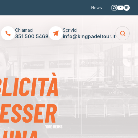
News
Chiamaci
Scrivici
351 500 5468
info@kingpadeltour.it
LICITÀ
UESSER