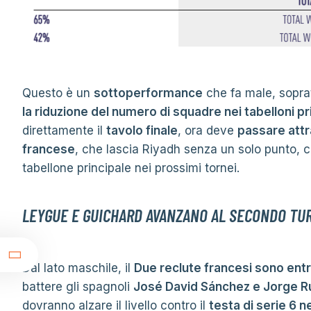
Questo è un
sottoperformance
che fa male, soprat
la riduzione del numero di squadre nei tabelloni pr
direttamente il
tavolo finale
, ora deve
passare attr
francese
, che lascia Riyadh senza un solo punto, c
tabellone principale nei prossimi tornei.
LEYGUE E GUICHARD AVANZANO AL SECONDO TUR
t
Dal lato maschile, il
Due reclute francesi sono ent
battere gli spagnoli
José David Sánchez e Jorge R
dovranno alzare il livello contro il
testa di serie 6 ne