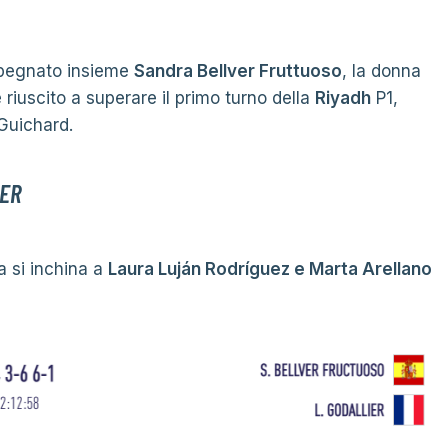
mpegnato insieme
Sandra Bellver Fruttuoso
, la donna
è riuscito a superare il primo turno della
Riyadh
P1,
Guichard.
VER
a si inchina a
Laura Luján Rodríguez e Marta Arellano