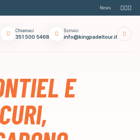
News
Chiamaci
Scrivici
351 500 5468
info@kingpadeltour.it
ONTIEL E
CURI,