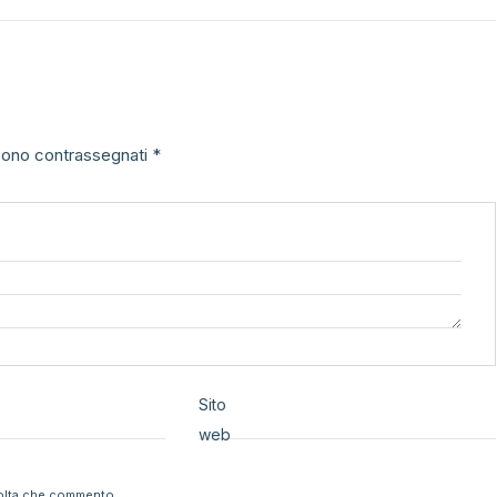
 sono contrassegnati
*
Sito
web
volta che commento.