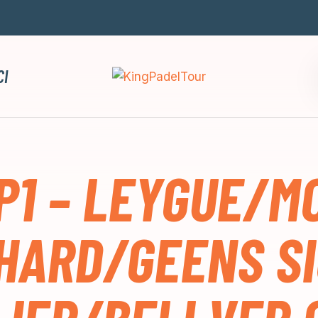
CI
P1 – LEYGUE/M
HARD/GEENS SI