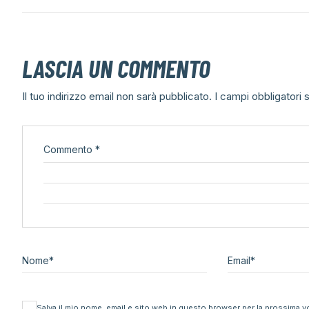
LASCIA UN COMMENTO
Il tuo indirizzo email non sarà pubblicato.
I campi obbligatori
Commento
*
Nome
*
Email
*
Salva il mio nome, email e sito web in questo browser per la prossima 