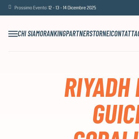
Prossimo Evento:
12 - 13 - 14 Dicembre 2025
CHI SIAMO
RANKING
PARTNERS
TORNEI
CONTATTA
RIYADH 
GUIC