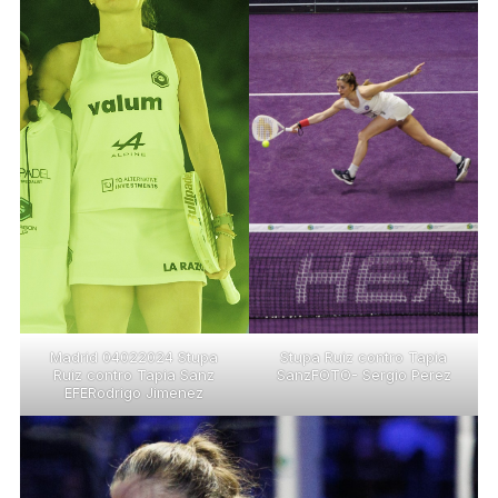
Stupa Ruiz contro Tapia
Madrid 04022024 Stupa
SanzFOTO- Sergio Perez
Ruiz contro Tapia Sanz
EFERodrigo Jimenez