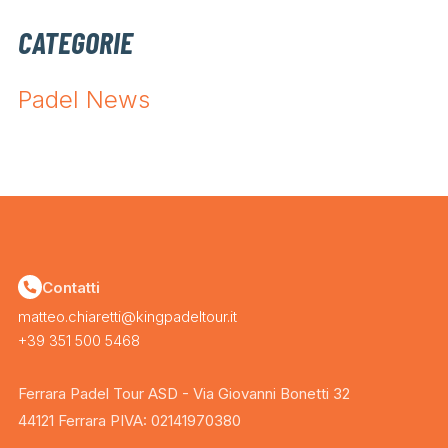
CATEGORIE
Padel News
Contatti
matteo.chiaretti@kingpadeltour.it
+39 351 500 5468
Ferrara Padel Tour ASD - Via Giovanni Bonetti 32
44121 Ferrara PIVA: 02141970380