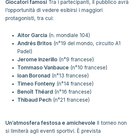
Giocatori famosi
Tra i partecipanti, il pubblico avrà
l’opportunità di vedere esibirsi i maggiori
protagonisti, tra cui:
Aitor Garcia
(n. mondiale 104)
Andrés Britos
(n°19 del mondo, circuito A1
Padel)
Jerome Inzerillo
(n°9 francese)
Tommaso Vanbauce
(n°10 francese)
Ioan Boronad
(n°13 francese)
Timeo Fonteny
(n°14 francese)
Benoît Théard
(n°16 francese)
Thibaud Pech
(n°21 francese)
Un’atmosfera festosa e amichevole
Il torneo non
si limiterà agli eventi sportivi. È prevista