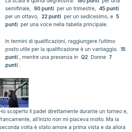
La scala è quindi degressiva:
180 punti
per una
semifinale,
90 punti
per un trimestre,
45 punti
per un ottavo,
22 punti
per un sedicesimo, e
5
punti
per una voce nella tabella principale.
In termini di qualificazioni, raggiungere l’ultimo
posto utile per la qualificazione è un vantaggio.
15
punti
, mentre una presenza in
Q2
Donne
7
punti
.
Ho scoperto il padel direttamente durante un torneo e,
francamente, all’inizio non mi piaceva molto. Ma la
seconda volta è stato amore a prima vista e da allora