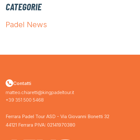
CATEGORIE
Padel News
Contatti
matteo.chiaretti@kingpadeltour.it
+39 351 500 5468
Ferrara Padel Tour ASD - Via Giovanni Bonetti 32
44121 Ferrara PIVA: 02141970380