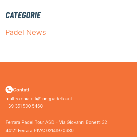
CATEGORIE
Padel News
Contatti
matteo.chiaretti@kingpadeltour.it
+39 351 500 5468
Ferrara Padel Tour ASD - Via Giovanni Bonetti 32
44121 Ferrara PIVA: 02141970380