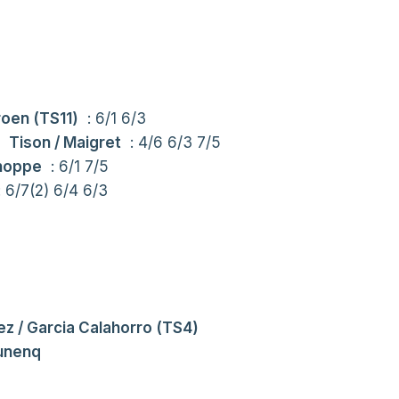
roen (TS11)
: 6/1 6/3
a
Tison / Maigret
: 4/6 6/3 7/5
Choppe
: 6/1 7/5
 6/7(2) 6/4 6/3
z / Garcia Calahorro (TS4)
ounenq