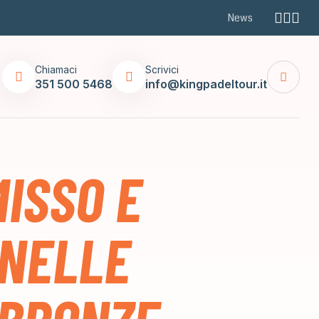
News
Chiamaci
Scrivici
351 500 5468
info@kingpadeltour.it
ISSO E
NELLE