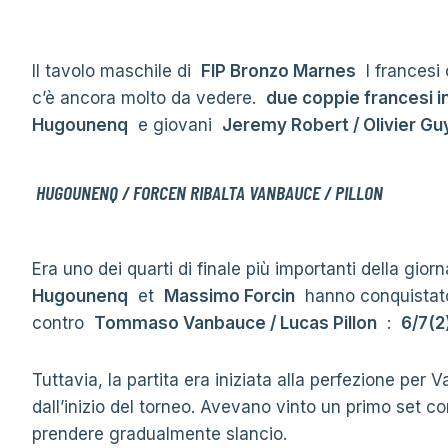
Il tavolo maschile di
FIP Bronzo Marnes
I francesi 
c’è ancora molto da vedere.
due coppie francesi in
Hugounenq
e giovani
Jeremy Robert / Olivier G
HUGOUNENQ / FORCEN RIBALTA VANBAUCE / PILLON
Era uno dei quarti di finale più importanti della gior
Hugounenq
et
Massimo Forcin
hanno conquistato 
contro
Tommaso Vanbauce / Lucas Pillon
:
6/7(2
Tuttavia, la partita era iniziata alla perfezione per 
dall’inizio del torneo. Avevano vinto un primo set co
prendere gradualmente slancio.