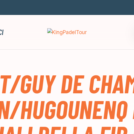
CI
T/GUY DE CHAM
IN/HUGOUNENQ 