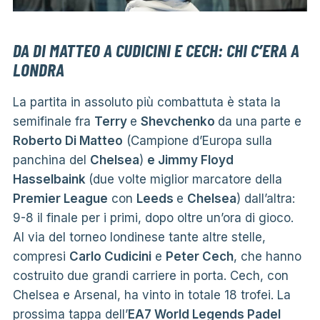
DA DI MATTEO A CUDICINI E CECH: CHI C’ERA A
LONDRA
La partita in assoluto più combattuta è stata la
semifinale fra
Terry
e
Shevchenko
da una parte e
Roberto Di Matteo
(Campione d’Europa sulla
panchina del
Chelsea
)
e Jimmy Floyd
Hasselbaink
(due volte miglior marcatore della
Premier League
con
Leeds
e
Chelsea
) dall’altra:
9-8 il finale per i primi, dopo oltre un’ora di gioco.
Al via del torneo londinese tante altre stelle,
compresi
Carlo Cudicini
e
Peter Cech
, che hanno
costruito due grandi carriere in porta. Cech, con
Chelsea e Arsenal, ha vinto in totale 18 trofei. La
prossima tappa dell’
EA7 World Legends Padel