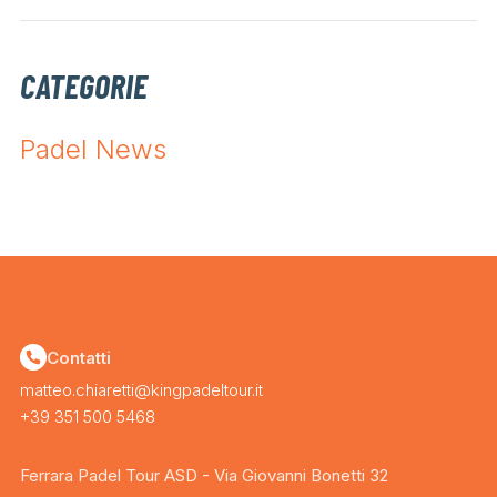
CATEGORIE
Padel News
Contatti
matteo.chiaretti@kingpadeltour.it
+39 351 500 5468
Ferrara Padel Tour ASD - Via Giovanni Bonetti 32