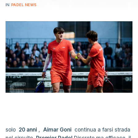
IN:
PADEL NEWS
solo
20 anni
,
Aimar Goni
continua a farsi strada
nel circuito
Premier Padel
Discreto ma efficace, il