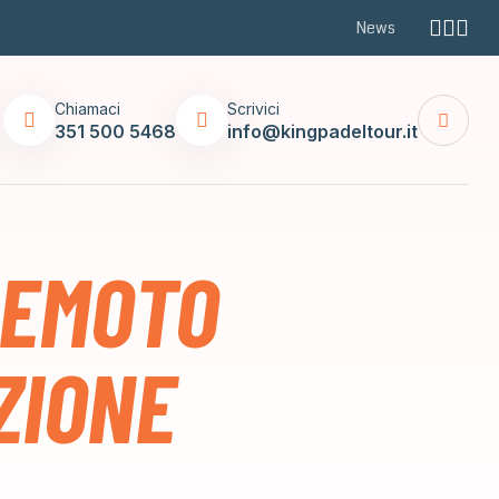
News
Chiamaci
Scrivici
351 500 5468
info@kingpadeltour.it
REMOTO
ZIONE