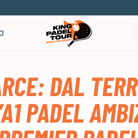
CI
ARCE: DAL TER
’A1 PADEL AMBI