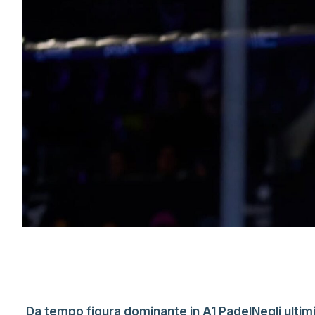
Da tempo figura dominante in A1 PadelNegli ultimi