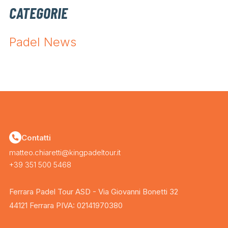
CATEGORIE
Padel News
Contatti
matteo.chiaretti@kingpadeltour.it
+39 351 500 5468
Ferrara Padel Tour ASD - Via Giovanni Bonetti 32
44121 Ferrara PIVA: 02141970380