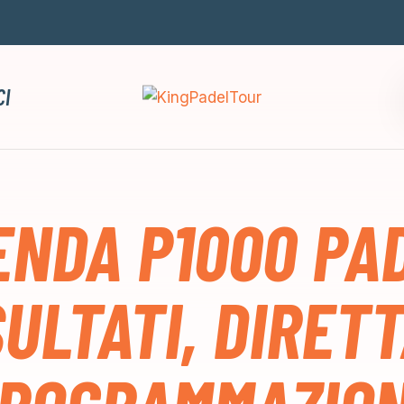
CI
ENDA P1000 PAD
SULTATI, DIRETT