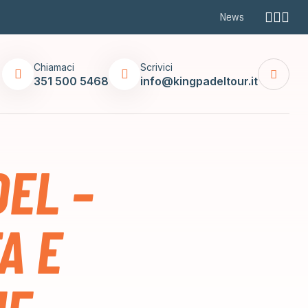
News
Chiamaci
Scrivici
351 500 5468
info@kingpadeltour.it
EL –
A E