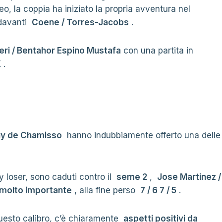
o, la coppia ha iniziato la propria avventura nel
avanti
Coene / Torres-Jacobs
.
eri / Bentahor Espino Mustafa
con una partita in
X
.
Guy de Chamisso
hanno indubbiamente offerto una delle
 loser, sono caduti contro il
seme 2
,
Jose Martinez /
 molto importante
, alla fine perso
7 / 6 7 / 5
.
questo calibro, c’è chiaramente
aspetti positivi da