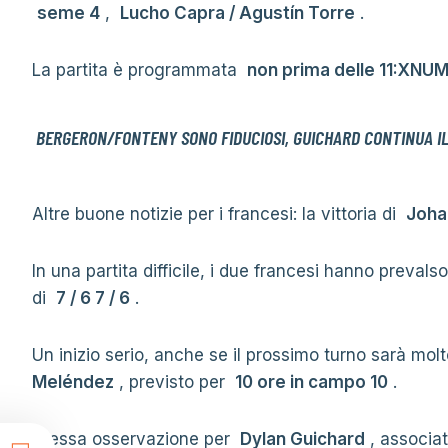
seme 4
,
Lucho Capra / Agustín Torre
.
La partita è programmata
non prima delle 11:XNU
BERGERON/FONTENY SONO FIDUCIOSI, GUICHARD CONTINUA IL
Altre buone notizie per i francesi: la vittoria di
Joha
In una partita difficile, i due francesi hanno preval
di
7 / 6 7 / 6
.
Un inizio serio, anche se il prossimo turno sarà molto
Meléndez
, previsto per
10 ore in campo 10
.
Stessa osservazione per
Dylan Guichard
, associa