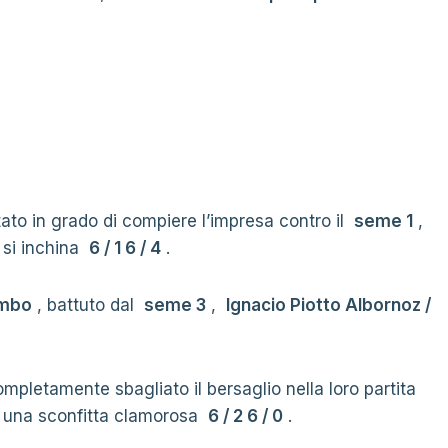
tato in grado di compiere l’impresa contro il
seme 1
,
 si inchina
6 / 1 6 / 4
.
ombo
, battuto dal
seme 3
,
Ignacio Piotto Albornoz /
pletamente sbagliato il bersaglio nella loro partita
 una sconfitta clamorosa
6 / 2 6 / 0
.