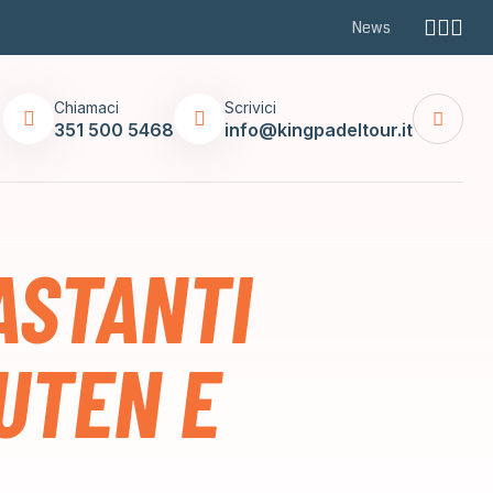
News
Chiamaci
Scrivici
351 500 5468
info@kingpadeltour.it
RASTANTI
UTEN E