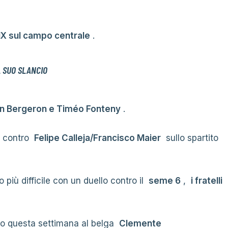
MX sul campo centrale
.
 SUO SLANCIO
n Bergeron e Timéo Fonteny
.
so contro
Felipe Calleja/Francisco Maier
sullo spartito
 più difficile con un duello contro il
seme 6
,
i fratelli
to questa settimana al belga
Clemente