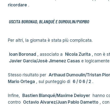
ricordare
.
USCITA BORONAD, BLANQUÉ E DUMOULIN/PIOMBO
Per altri, la giornata è stata più complicata.
Ioan Boronad
, associato a
Nicola Zurita
, non è s
Javier Garcia/Josè Jimenez Casas
e logicamente
Stesso risultato per
Arthaud Dumoulin/Tristan Pi
Mario Ortega
, sul punteggio di
6 / 0 6 / 2
.
Infine,
Bastien Blanqué/Maxime Deloyer
hanno com
contro
Octavio Alvarez/Juan Pablo Dametto
, con