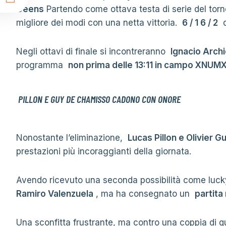
t
Geens
Partendo come ottava testa di serie del torne
migliore dei modi con una netta vittoria.
6 / 1 6 / 2
d
Negli ottavi di finale si incontreranno
Ignacio Archi
programma
non prima delle 13:11 in campo XNUM
PILLON E GUY DE CHAMISSO CADONO CON ONORE
Nonostante l’eliminazione,
Lucas Pillon e Olivier 
prestazioni più incoraggianti della giornata.
Avendo ricevuto una seconda possibilità come lucky
Ramiro Valenzuela
, ma ha consegnato un
partita
Una sconfitta frustrante, ma contro una coppia di 