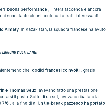
veri
buona performance
, l’intera faccenda è ancora
oci nonostante alcuni contenuti a tratti interessanti.
ld Almaty
In Kazakistan, la squadra francese ha avuto
NFLIGGONO MOLTI DANNI
on nientemeno che
dodici francesi coinvolti
, grazie
i.
rin e Thomas Seux
avevano fatto una prestazione
urarsi il posto. Sotto di un set, avevano ribaltato la
0 7/6
, alla fine di a
Un tie-break pazzesco ha portato