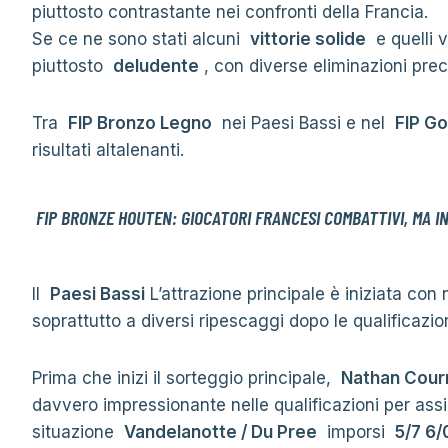
piuttosto contrastante nei confronti della Francia.
Se ce ne sono stati alcuni
vittorie solide
e quelli 
piuttosto
deludente
, con diverse eliminazioni prec
Tra
FIP Bronzo Legno
nei Paesi Bassi e nel
FIP Go
risultati altalenanti.
FIP BRONZE HOUTEN: GIOCATORI FRANCESI COMBATTIVI, MA I
Il
Paesi Bassi
L’attrazione principale è iniziata c
soprattutto a diversi ripescaggi dopo le qualificazion
Prima che inizi il sorteggio principale,
Nathan Cour
davvero impressionante nelle qualificazioni per assic
situazione
Vandelanotte / Du Pree
imporsi
5/7 6/