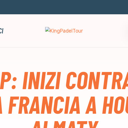
CI
P: INIZI CONT
A FRANCIA A HO