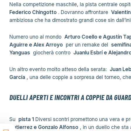
Nella competizione maschile, la pista centrale ospit
Federico Chingotto
. Dovranno affrontare
Valenti
ambiziosa che ha dimostrato grandi cose sin dall’ini
Numero uno al mondo
Arturo Coello e Agustín Ta
Aguirre e Alex Arroyo
per un remake del
semifin
Yanguas
giocherà contro
Juanlu Esbrí e Alejandro
Un altro evento molto atteso della serata:
Juan Le
García
, una delle coppie a sorpresa del torneo, ch
DUELLI APERTI E INCONTRI A COPPIE DA GUAR
Su
pista 1
Diversi scontri promettono una vera e pr
Gutierrez e Gonzalo Alfonso
, in un duello che sta 