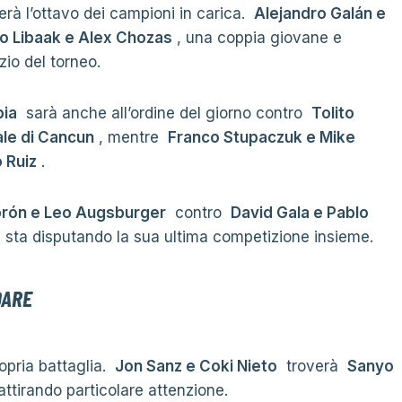
erà l’ottavo dei campioni in carica.
Alejandro Galán e
no Libaak e Alex Chozas
, una coppia giovane e
zio del torneo.
pia
sarà anche all’ordine del giorno contro
Tolito
ale di Cancun
, mentre
Franco Stupaczuk e Mike
 Ruiz
.
brón e Leo Augsburger
contro
David Gala e Pablo
e sta disputando la sua ultima competizione insieme.
DARE
opria battaglia.
Jon Sanz e Coki Nieto
troverà
Sanyo
attirando particolare attenzione.