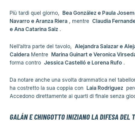
Più tardi quel giorno,
Bea González e Paula Josem
Navarro e Aranza Riera
, mentre
Claudia Fernande
e Ana Catarina Saiz
.
Nell’altra parte del tavolo,
Alejandra Salazar e Ale
Caldera
Mentre
Marina Guinart e Veronica Virsed
forma contro
Jessica Castelló e Lorena Rufo
.
Da notare anche una svolta drammatica nel tabellone
ha costretto la sua coppia con
Laia Rodriguez
perd
Accedono direttamente ai quarti di finale senza gio
GALÁN E CHINGOTTO INIZIANO LA DIFESA DEL 