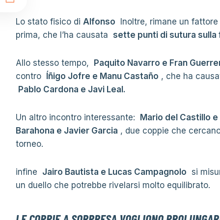
t
Lo stato fisico di
Alfonso
Inoltre, rimane un fattore
prima, che l’ha causata
sette punti di sutura sulla
Allo stesso tempo,
Paquito Navarro e Fran Guerre
contro
Íñigo Jofre e Manu Castaño
, che ha causat
Pablo Cardona e Javi Leal.
Un altro incontro interessante:
Mario del Castillo e
Barahona e Javier Garcia
, due coppie che cercano 
torneo.
infine
Jairo Bautista e Lucas Campagnolo
si misu
un duello che potrebbe rivelarsi molto equilibrato.
LE COPPIE A SORPRESA VOGLIONO PROLUNGAR