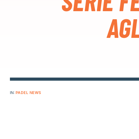
SERIE F
AGL
IN:
PADEL NEWS