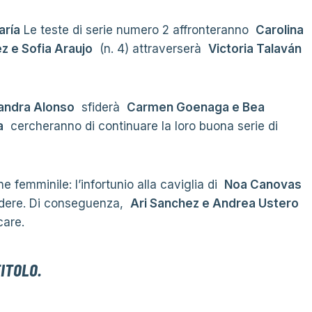
aría
Le teste di serie numero 2 affronteranno
Carolina
z e Sofia Araujo
(n. 4) attraverserà
Victoria Talaván
jandra Alonso
sfiderà
Carmen Goenaga e Bea
a
cercheranno di continuare la loro buona serie di
 femminile: l’infortunio alla caviglia di
Noa Canovas
ere. Di conseguenza,
Ari Sanchez e Andrea Ustero
care.
TITOLO.