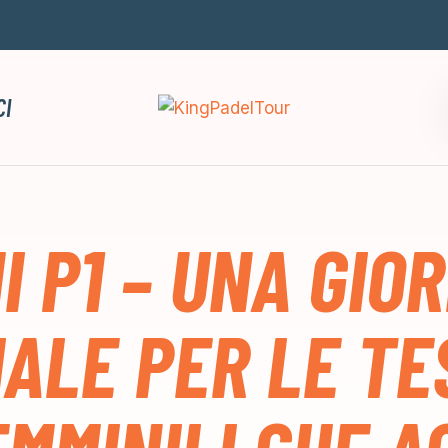
CI
I P1 – UNA GIO
ALE PER LE TE