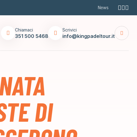
News
Chiamaci
Scrivici
351 500 5468
info@kingpadeltour.it
RNATA
STE DI