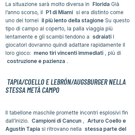
La situazione sarà molto diversa in
Florida
Già
l’anno scorso, il
P1 di Miami
si era distinto come
uno dei tornei
il più lento della stagione
Su questo
tipo di campo al coperto, la palla viaggia più
lentamente e gli scambi tendono a
sdraiati
I
giocatori dovranno quindi adattare rapidamente il
loro gioco:
meno tiri vincenti immediati
, più di
costruzione e pazienza
.
TAPIA/COELLO E LEBRÓN/AUGSBURGER NELLA
STESSA METÀ CAMPO
Il tabellone maschile promette incontri esplosivi fin
dall’inizio.
Campioni di Cancun
,
Arturo Coello e
Agustín Tapia
si ritrovano nella
stessa parte del