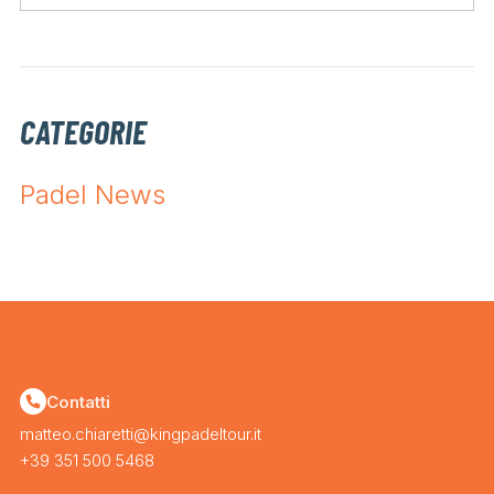
CATEGORIE
Padel News
Contatti
matteo.chiaretti@kingpadeltour.it
+39 351 500 5468