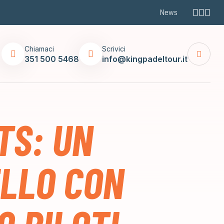
News
Chiamaci
Scrivici
351 500 5468
info@kingpadeltour.it
TS: UN
ELLO CON