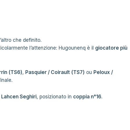
’altro che definito.
ticolarmente l’attenzione: Hugounenq è il
giocatore più
rrin (TS6)
,
Pasquier / Coirault (TS7)
ou
Peloux /
finale.
 Lahcen Seghiri
, posizionato in
coppia n°16
.