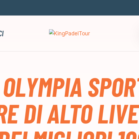
CI
 OLYMPIA SPOR
E DI ALTO LIV