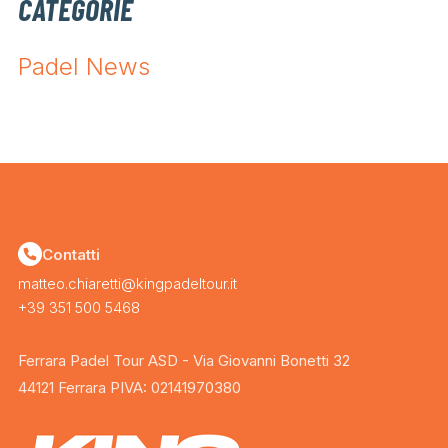
CATEGORIE
Padel News
Contatti
matteo.chiaretti@kingpadeltour.it
+39 351 500 5468
Ferrara Padel Tour ASD - Via Giovanni Bonetti 32
44121 Ferrara PIVA: 02141970380